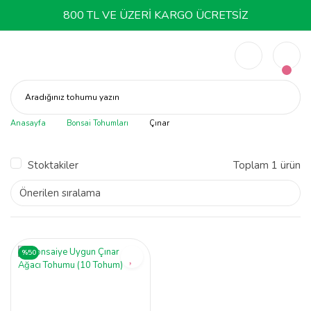
800 TL VE ÜZERİ KARGO ÜCRETSİZ
Aradığınız tohumu yazın
Anasayfa
Bonsai Tohumları
Çınar
Stoktakiler
Toplam 1 ürün
%50