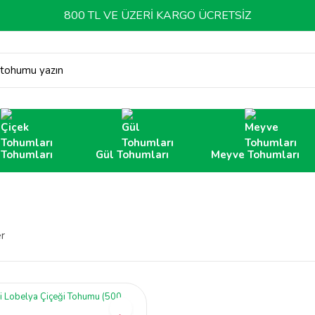
800 TL VE ÜZERİ KARGO ÜCRETSİZ
 tohumu yazın
 Tohumları
Gül Tohumları
Meyve Tohumları
er