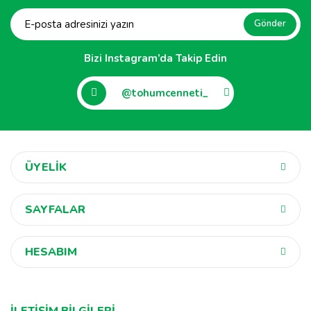
Gönder
Bizi Instagram’da Takip Edin
@tohumcenneti_
ÜYELİK
SAYFALAR
HESABIM
İLETİŞİM BİLGİLERİ