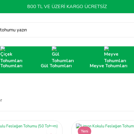
800 TL VE ÜZERİ KARGO ÜCRETSİZ
 tohumu yazın
 Tohumları
Gül Tohumları
Meyve Tohumları
er
Yeni