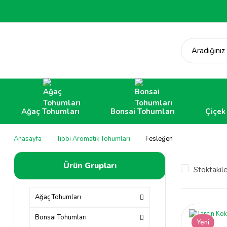
Aradığınız
Ağaç Tohumları
Bonsai Tohumları
Çiçek
Anasayfa
Tıbbi Aromatik Tohumları
Fesleğen
Ürün Grupları
Stoktakil
Ağaç Tohumları
Bonsai Tohumları
Yeni