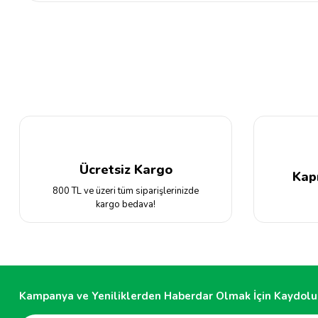
Bu ürünün fiyat bilgisi, resim, ürün açıklamalarında ve diğer konular
Görüş ve önerileriniz için teşekkür ederiz.
Ürün resmi kalitesiz, bozuk veya görüntülenemiyor.
Ürün açıklamasında eksik bilgiler bulunuyor.
Ürün bilgilerinde hatalar bulunuyor.
Ürün fiyatı diğer sitelerden daha pahalı.
Bu ürüne benzer farklı alternatifler olmalı.
Ücretsiz Kargo
Kap
800 TL ve üzeri tüm siparişlerinizde
kargo bedava!
Kampanya ve Yeniliklerden Haberdar Olmak İçin Kaydolu