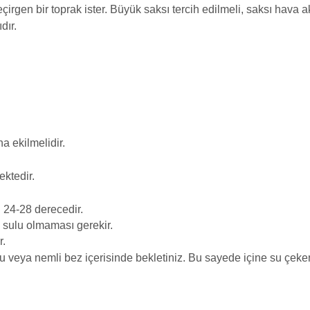
irgen bir toprak ister. Büyük saksı tercih edilmeli, saksı hava a
dır.
a ekilmelidir.
ktedir.
 24-28 derecedir.
k sulu olmaması gerekir.
r.
 veya nemli bez içerisinde bekletiniz. Bu sayede içine su çeke