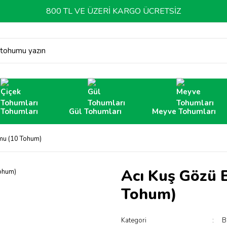
800 TL VE ÜZERİ KARGO ÜCRETSİZ
 tohumu yazın
 Tohumları
Gül Tohumları
Meyve Tohumları
mu (10 Tohum)
Acı Kuş Gözü 
Tohum)
Kategori
B