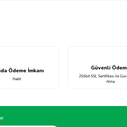
da yetersiz gördüğünüz noktaları öneri formunu kullanarak tarafımıza iletebilir
Bu ürüne ilk yorumu siz yapın!
Yorum Yaz
Güvenli Ödem
ıda Ödeme İmkanı
256bit SSL Sertifikası ile Güv
Nakit
Alma
Gönder
n!