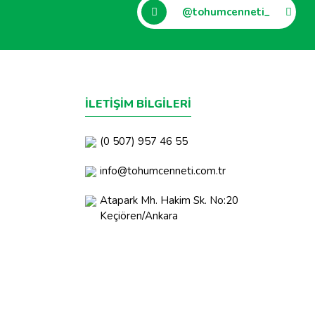
@tohumcenneti_
İLETİŞİM BİLGİLERİ
(0 507) 957 46 55
info@tohumcenneti.com.tr
Atapark Mh. Hakim Sk. No:20
Keçiören/Ankara