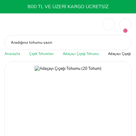
800 TL VE ÜZERİ KARGO ÜCRETSİZ
Aradığınız tohumu yazın
Anasayfa
Çiçek Tohumları
Adaçayı Çiçeği Tohumu
Adaçayı Çiçeği T