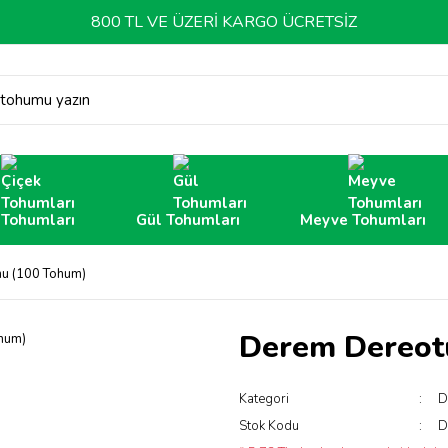
800 TL VE ÜZERİ KARGO ÜCRETSİZ
 tohumu yazın
 Tohumları
Gül Tohumları
Meyve Tohumları
u (100 Tohum)
Derem Dereot
Kategori
D
Stok Kodu
D