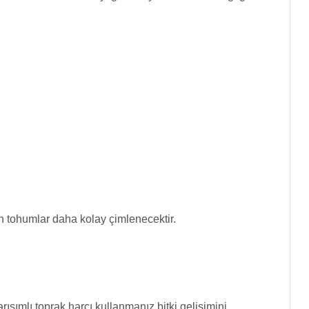
n tohumlar daha kolay çimlenecektir.
ışımlı toprak harcı kullanmanız bitki gelişimini