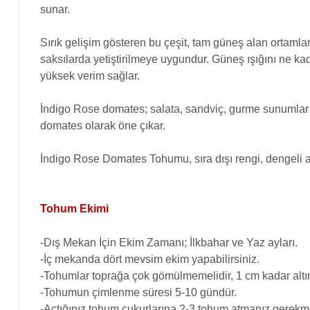
sunar.
Sırık gelişim gösteren bu çeşit, tam güneş alan ortaml
saksılarda yetiştirilmeye uygundur. Güneş ışığını ne kad
yüksek verim sağlar.
İndigo Rose domates; salata, sandviç, gurme sunumlar v
domates olarak öne çıkar.
İndigo Rose Domates Tohumu, sıra dışı rengi, dengeli ar
Tohum Ekimi
-Dış Mekan İçin Ekim Zamanı; İlkbahar ve Yaz ayları.
-İç mekanda dört mevsim ekim yapabilirsiniz.
-Tohumlar toprağa çok gömülmemelidir, 1 cm kadar altın
-Tohumun çimlenme süresi 5-10 gündür.
-Açtığınız tohum çukurlarına 2-3 tohum atmanız gerekme