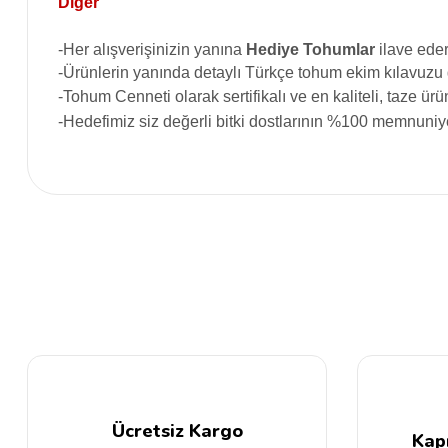
Diğer
-Her alışverişinizin yanına
Hediye Tohumlar
ilave eder
-Ürünlerin yanında detaylı Türkçe tohum ekim kılavuzu
-Tohum Cenneti
olarak sertifikalı ve en kaliteli, taze 
-Hedefimiz siz değerli bitki dostlarının %100 memnuniye
Bu ürünün fiyat bilgisi, resim, ürün açıklamalarında ve diğer konular
Görüş ve önerileriniz için teşekkür ederiz.
Ürün resmi kalitesiz, bozuk veya görüntülenemiyor.
Ürün açıklamasında eksik bilgiler bulunuyor.
Ürün bilgilerinde hatalar bulunuyor.
Ürün fiyatı diğer sitelerden daha pahalı.
Bu ürüne benzer farklı alternatifler olmalı.
Ücretsiz Kargo
Kap