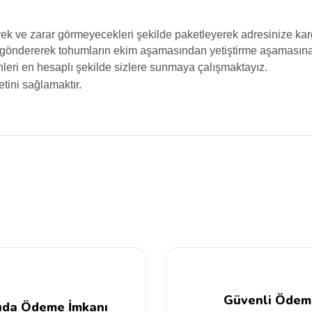
ek ve zarar görmeyecekleri şekilde paketleyerek adresinize karg
 göndererek tohumların ekim aşamasından yetiştirme aşamasına k
ürünleri en hesaplı şekilde sizlere sunmaya çalışmaktayız.
tini sağlamaktır.
da yetersiz gördüğünüz noktaları öneri formunu kullanarak tarafımıza iletebilir
Bu ürüne ilk yorumu siz yapın!
Yorum Yaz
Güvenli Ödem
ıda Ödeme İmkanı