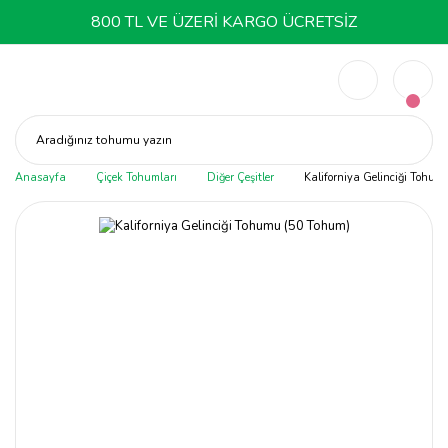
800 TL VE ÜZERİ KARGO ÜCRETSİZ
Aradığınız tohumu yazın
Anasayfa
Çiçek Tohumları
Diğer Çeşitler
Kaliforniya Gelinciği Tohum