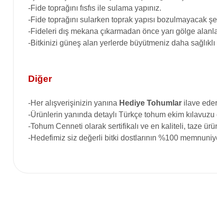
-Fide toprağını fısfıs ile sulama yapınız.
-Fide toprağını sularken toprak yapısı bozulmayacak şek
-Fideleri dış mekana çıkarmadan önce yarı gölge alanla
-Bitkinizi güneş alan yerlerde büyütmeniz daha sağlıklı
Diğer
-
Her alışverişinizin yanına
Hediye Tohumlar
ilave eder
-Ürünlerin yanında detaylı Türkçe tohum ekim kılavuzu
-Tohum Cenneti olarak sertifikalı ve en kaliteli, taze ü
-Hedefimiz siz değerli bitki dostlarının %100 memnuniye
Bu ürünün fiyat bilgisi, resim, ürün açıklamalarında ve diğer konular
Görüş ve önerileriniz için teşekkür ederiz.
Ürün resmi kalitesiz, bozuk veya görüntülenemiyor.