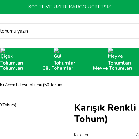
800 TL VE ÜZERİ KARGO ÜCRETSİZ
 tohumu yazın
 Tohumları
Gül Tohumları
Meyve Tohumları
nkli Acem Lalesi Tohumu (50 Tohum)
Karışık Renkl
Tohum)
Kategori
A