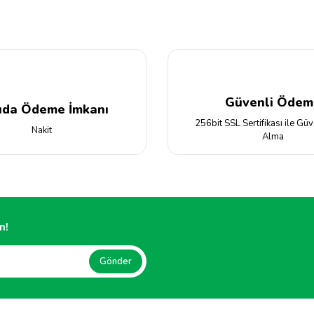
Yorum Yaz
Güvenli Ödem
ıda Ödeme İmkanı
256bit SSL Sertifikası ile Güv
Nakit
Alma
Gönder
n!
Gönder