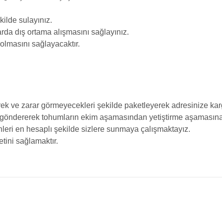
ilde sulayınız.
rda dış ortama alışmasını sağlayınız.
 olmasını sağlayacaktır.
ek ve zarar görmeyecekleri şekilde paketleyerek adresinize karg
 göndererek tohumların ekim aşamasından yetiştirme aşamasına k
rünleri en hesaplı şekilde sizlere sunmaya çalışmaktayız.
tini sağlamaktır.
da yetersiz gördüğünüz noktaları öneri formunu kullanarak tarafımıza iletebilir
Bu ürüne ilk yorumu siz yapın!