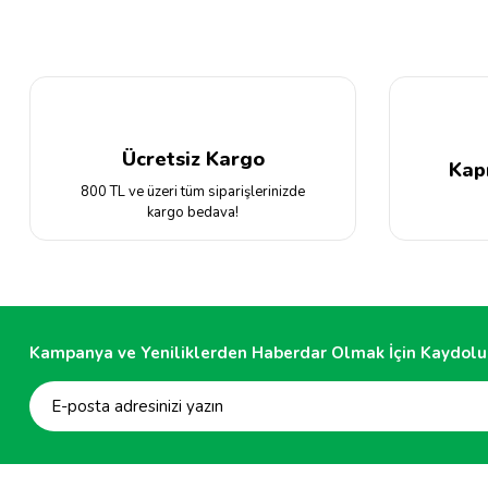
Ürün açıklamasında eksik bilgiler bulunuyor.
Ürün bilgilerinde hatalar bulunuyor.
Ürün fiyatı diğer sitelerden daha pahalı.
Bu ürüne benzer farklı alternatifler olmalı.
Ücretsiz Kargo
Kap
800 TL ve üzeri tüm siparişlerinizde
kargo bedava!
Kampanya ve Yeniliklerden Haberdar Olmak İçin Kaydolu