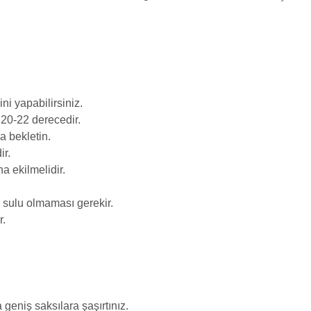
ni yapabilirsiniz.
 20-22
derecedir.
 bekletin.
ir.
a ekilmelidir.
k sulu olmaması gerekir.
r.
geniş saksılara şaşırtınız.