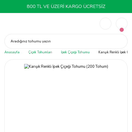
800 TL VE ÜZERİ KARGO ÜCRETSİZ
Aradığınız tohumu yazın
Anasayfa
Çiçek Tohumları
İpek Çiçeği Tohumu
Karışık Renkli İpek Ç