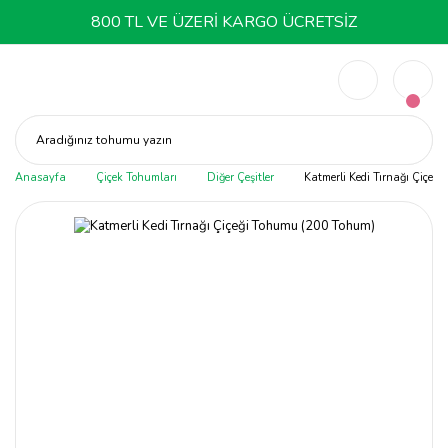
800 TL VE ÜZERİ KARGO ÜCRETSİZ
Aradığınız tohumu yazın
Anasayfa
Çiçek Tohumları
Diğer Çeşitler
Katmerli Kedi Tırnağı Çiçeğ