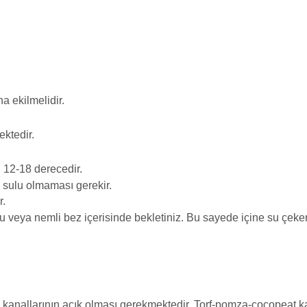
a ekilmelidir.
ktedir.
 12-18 derecedir.
k sulu olmaması gerekir.
r.
 veya nemli bez içerisinde bekletiniz. Bu sayede içine su çeke
 kanallarının açık olması gerekmektedir. Torf-pomza-cocopeat kar