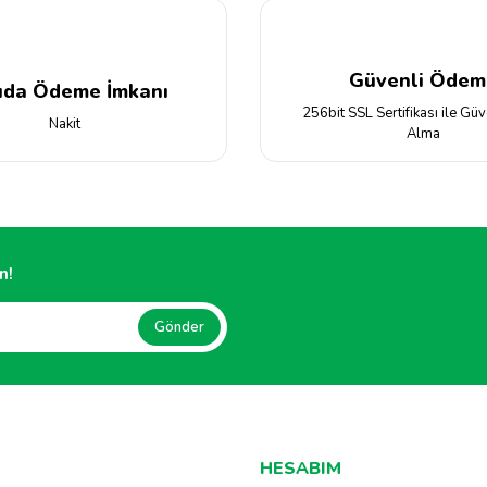
Güvenli Ödem
ıda Ödeme İmkanı
256bit SSL Sertifikası ile Güv
Nakit
Alma
Gönder
n!
Gönder
HESABIM