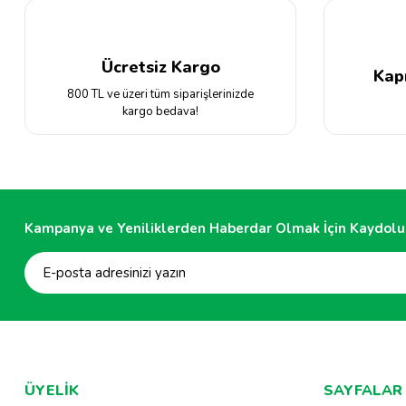
Ürün fiyatı diğer sitelerden daha pahalı.
Bu ürüne benzer farklı alternatifler olmalı.
Ücretsiz Kargo
Kap
800 TL ve üzeri tüm siparişlerinizde
kargo bedava!
Kampanya ve Yeniliklerden Haberdar Olmak İçin Kaydolu
ÜYELİK
SAYFALAR