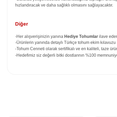
hızlandıracak ve daha sağlıklı olmasını sağlayacaktır.
Diğer
-Her alışverişinizin yanına
Hediye Tohumlar
ilave eder
-Ürünlerin yanında detaylı Türkçe tohum ekim kılavuzu
-Tohum Cenneti
olarak sertifikalı ve en kaliteli, taze 
-Hedefimiz siz değerli bitki dostlarının %100 memnuniye
Bu ürünün fiyat bilgisi, resim, ürün açıklamalarında ve diğer konular
Görüş ve önerileriniz için teşekkür ederiz.
Ürün resmi kalitesiz, bozuk veya görüntülenemiyor.
Ürün açıklamasında eksik bilgiler bulunuyor.
Ürün bilgilerinde hatalar bulunuyor.