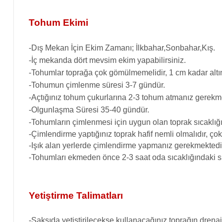
Tohum Ekimi
-Dış Mekan İçin Ekim Zamanı; İlkbahar,Sonbahar,Kış.
-İç mekanda dört mevsim ekim yapabilirsiniz.
-Tohumlar toprağa çok gömülmemelidir, 1 cm kadar altın
-Tohumun çimlenme süresi 3-7 gündür.
-Açtığınız tohum çukurlarına 2-3 tohum atmanız gerekme
-Olgunlaşma Süresi 35-40 gündür.
-Tohumların çimlenmesi için uygun olan toprak sıcaklığı
-Çimlendirme yaptığınız toprak hafif nemli olmalıdır, ço
-Işık alan yerlerde çimlendirme yapmanız gerekmektedi
-Tohumları ekmeden önce 2-3 saat oda sıcaklığındaki su
Yetiştirme Talimatları
-Saksıda yetiştirilecekse kullanacağınız toprağın drenaj