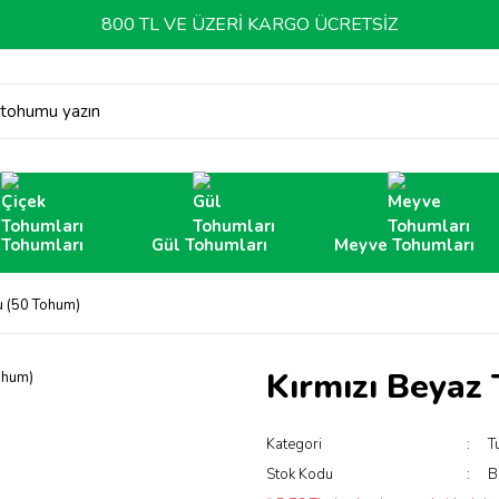
800 TL VE ÜZERİ KARGO ÜCRETSİZ
 tohumu yazın
 Tohumları
Gül Tohumları
Meyve Tohumları
u (50 Tohum)
Kırmızı Beyaz
Kategori
T
Stok Kodu
B