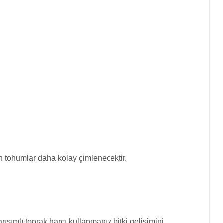
n tohumlar daha kolay çimlenecektir.
ışımlı toprak harcı kullanmanız bitki gelişimini