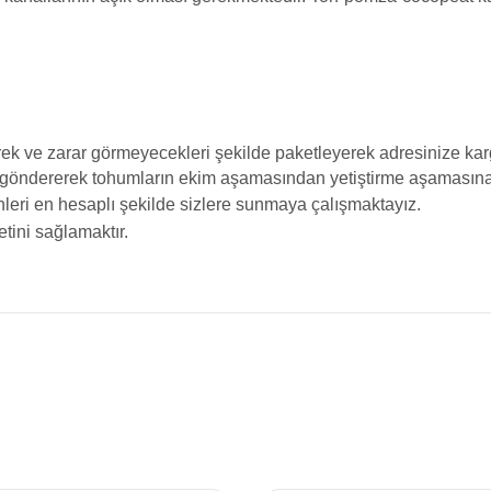
ek ve zarar görmeyecekleri şekilde paketleyerek adresinize karg
 göndererek tohumların ekim aşamasından yetiştirme aşamasına k
ürünleri en hesaplı şekilde sizlere sunmaya çalışmaktayız.
tini sağlamaktır.
da yetersiz gördüğünüz noktaları öneri formunu kullanarak tarafımıza iletebilir
Bu ürüne ilk yorumu siz yapın!
Yorum Yaz