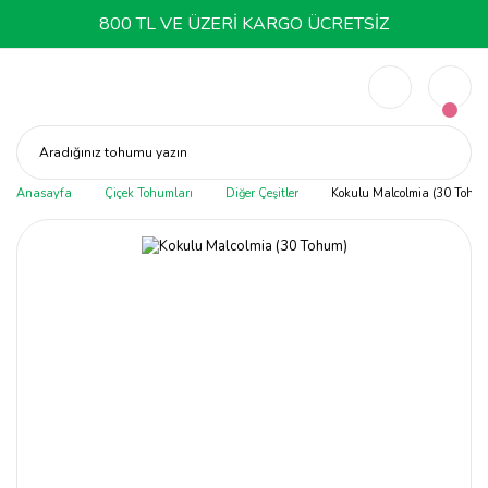
800 TL VE ÜZERİ KARGO ÜCRETSİZ
Aradığınız tohumu yazın
Anasayfa
Çiçek Tohumları
Diğer Çeşitler
Kokulu Malcolmia (30 Tohu