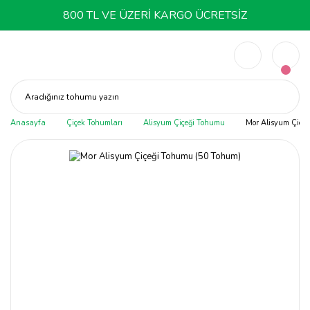
800 TL VE ÜZERİ KARGO ÜCRETSİZ
Aradığınız tohumu yazın
Anasayfa
Çiçek Tohumları
Alisyum Çiçeği Tohumu
Mor Alisyum Çiçe