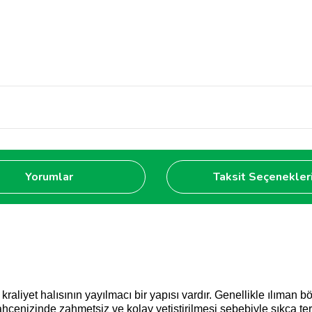
Yorumlar
Taksit Seçenekler
aliyet halısının yayılmacı bir yapısı vardır. Genellikle ılıman bö
a bahçenizinde zahmetsiz ve kolay yetiştirilmesi sebebiyle sıkça t