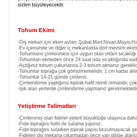
sizleri büyüleyecektir.
Tohum Ekimi
-Dış mekan için ekim ayları; Şubat,Mart,Nisan,Mayıs,H
-Ev içerisinde ve diğer iç mekanlarda dört mevsim ekimi
-Tohumların çimlenmesi için uygun olan ortam sıcaklığı
-Tohumları ekmeden önce 24 saat oda sıcaklığında suda
-Açtığınız tohum çukurlarına 2-3 tohum atmanız gereklid
-Tohumlar toprağa çok gömülmemelidir, 1 cm kadar altın
-Tohumlar 14-21 günde çimlenir.
-Çimlendirme yaptığınız toprak hafif nemli olmalıdır, ço
-Işık alan yerlerde çimlendirme yapmanız gerekmektedi
Yetiştirme Talimatları
-Çimlenmiş olan fideler yeterli büyüklüğe ulaşınca daha 
-Fide toprağını fısfıs ile sulama yapınız.
-Fide toprağını sularken toprak yapısı bozulmayacak şek
-Fideleri dış mekana çıkarmadan önce yarı gölge alanla