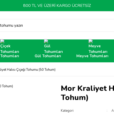
800 TL VE ÜZERİ KARGO ÜCRETSİZ
 tohumu yazın
 Tohumları
Gül Tohumları
Meyve Tohumları
liyet Halısı Çiçeği Tohumu (50 Tohum)
Mor Kraliyet H
Tohum)
Kategori
A