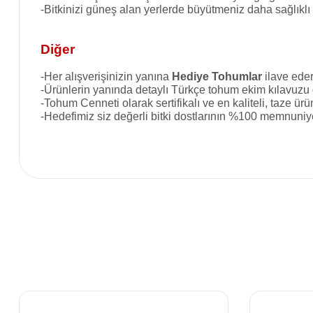
-Bitkinizi güneş alan yerlerde büyütmeniz daha sağlıklı
Diğer
-
Her alışverişinizin yanına
Hediye Tohumlar
ilave eder
-Ürünlerin yanında detaylı Türkçe tohum ekim kılavuzu
-Tohum Cenneti olarak sertifikalı ve en kaliteli, taze ü
-Hedefimiz siz değerli bitki dostlarının %100 memnuniye
Bu ürünün fiyat bilgisi, resim, ürün açıklamalarında ve diğer konular
Görüş ve önerileriniz için teşekkür ederiz.
Ürün resmi kalitesiz, bozuk veya görüntülenemiyor.
Ürün açıklamasında eksik bilgiler bulunuyor.
Ürün bilgilerinde hatalar bulunuyor.
Ürün fiyatı diğer sitelerden daha pahalı.
Bu ürüne benzer farklı alternatifler olmalı.