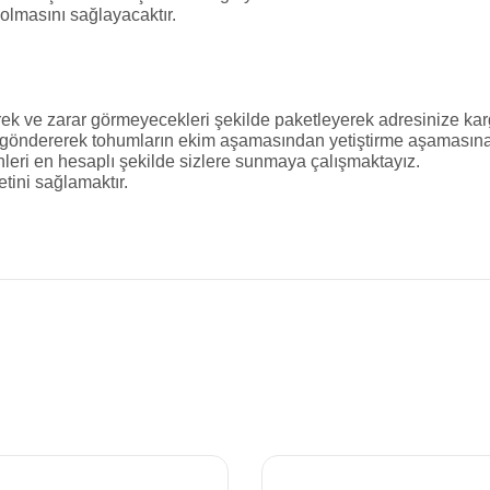
 olmasını sağlayacaktır.
ek ve zarar görmeyecekleri şekilde paketleyerek adresinize karg
 göndererek tohumların ekim aşamasından yetiştirme aşamasına k
rünleri en hesaplı şekilde sizlere sunmaya çalışmaktayız.
tini sağlamaktır.
da yetersiz gördüğünüz noktaları öneri formunu kullanarak tarafımıza iletebilir
Bu ürüne ilk yorumu siz yapın!
Yorum Yaz