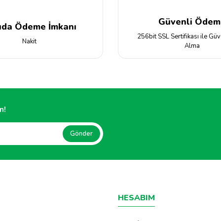
Güvenli Ödem
ıda Ödeme İmkanı
256bit SSL Sertifikası ile Güv
Nakit
Alma
Gönder
n!
Gönder
HESABIM