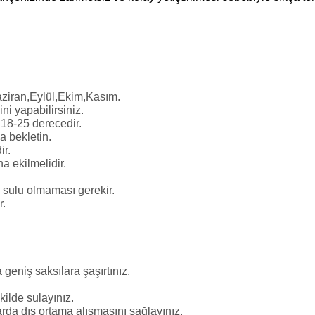
aziran,Eylül,Ekim,Kasım.
ni yapabilirsiniz.
 18-25
derecedir.
 bekletin.
ir.
a ekilmelidir.
k sulu olmaması gerekir.
r.
geniş saksılara şaşırtınız.
ilde sulayınız.
rda dış ortama alışmasını sağlayınız.