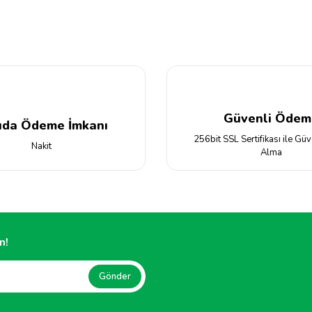
Yorum Yaz
Güvenli Ödem
ıda Ödeme İmkanı
256bit SSL Sertifikası ile Güv
Nakit
Alma
Gönder
n!
Gönder