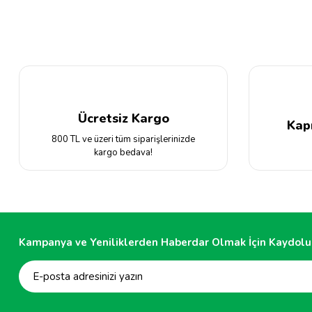
Ürün resmi kalitesiz, bozuk veya görüntülenemiyor.
Ürün açıklamasında eksik bilgiler bulunuyor.
Ürün bilgilerinde hatalar bulunuyor.
Ürün fiyatı diğer sitelerden daha pahalı.
Bu ürüne benzer farklı alternatifler olmalı.
Ücretsiz Kargo
Kap
800 TL ve üzeri tüm siparişlerinizde
kargo bedava!
Kampanya ve Yeniliklerden Haberdar Olmak İçin Kaydolu