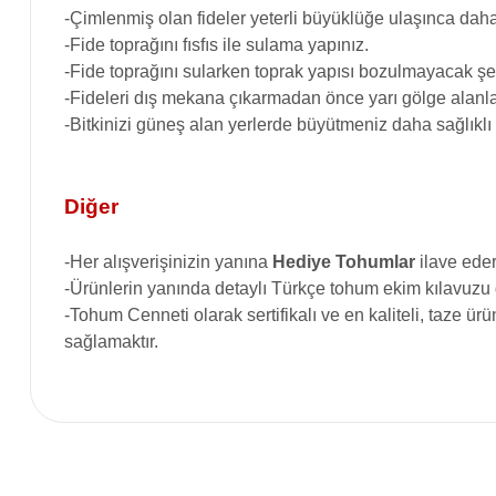
-Çimlenmiş olan fideler yeterli büyüklüğe ulaşınca daha 
-Fide toprağını fısfıs ile sulama yapınız.
-Fide toprağını sularken toprak yapısı bozulmayacak şek
-Fideleri dış mekana çıkarmadan önce yarı gölge alanla
-Bitkinizi güneş alan yerlerde büyütmeniz daha sağlıklı
Diğer
-
Her alışverişinizin yanına
Hediye Tohumlar
ilave eder
-Ürünlerin yanında detaylı Türkçe tohum ekim kılavuzu
-Tohum Cenneti olarak sertifikalı ve en kaliteli, taze ü
sağlamaktır.
Bu ürünün fiyat bilgisi, resim, ürün açıklamalarında ve diğer konular
Görüş ve önerileriniz için teşekkür ederiz.