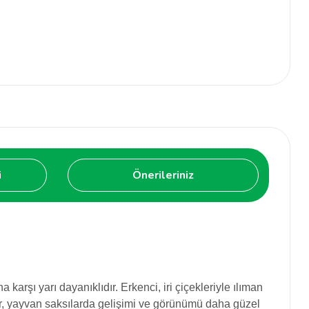
i
Önerileriniz
 karşı yarı dayanıklıdır. Erkenci, iri çiçekleriyle ılıman
şir, yayvan saksılarda gelişimi ve görünümü daha güzel