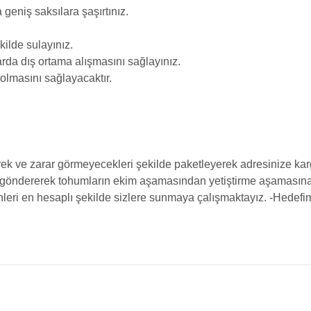
geniş saksılara şaşırtınız.
ilde sulayınız.
rda dış ortama alışmasını sağlayınız.
 olmasını sağlayacaktır.
ek ve zarar görmeyecekleri şekilde paketleyerek adresinize karg
 göndererek tohumların ekim aşamasından yetiştirme aşamasına k
rünleri en hesaplı şekilde sizlere sunmaya çalışmaktayız.
-Hedefim
da yetersiz gördüğünüz noktaları öneri formunu kullanarak tarafımıza iletebilir
Bu ürüne ilk yorumu siz yapın!