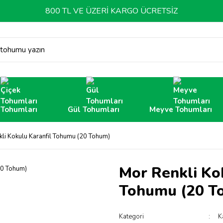
800 TL VE ÜZERİ KARGO ÜCRETSİZ
 tohumu yazın
 Tohumları
Gül Tohumları
Meyve Tohumları
li Kokulu Karanfil Tohumu (20 Tohum)
Mor Renkli Ko
Tohumu (20 T
Kategori
K