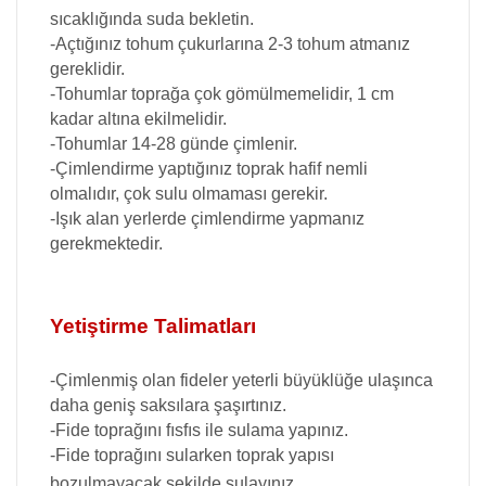
sıcaklığında suda bekletin.
Krizantem Çiçeği Tohumu
Turp
-Açtığınız tohum çukurlarına 2-3 tohum atmanız
gereklidir.
-Tohumlar toprağa çok gömülmemelidir, 1 cm
Küstüm Çiçeği Tohumu
kadar altına ekilmelidir.
-Tohumlar 14-28 günde çimlenir.
Lavanta Tohumu
-Çimlendirme yaptığınız toprak hafif nemli
olmalıdır, çok sulu olmaması gerekir.
-Işık alan yerlerde çimlendirme yapmanız
Lobelya Çiçeği Tohumu
gerekmektedir.
Lupin Acı Bakla Tohumu
Yetiştirme Talimatları
Melisa Çiçeği Tohumu
-Çimlenmiş olan fideler yeterli büyüklüğe ulaşınca
daha geniş saksılara şaşırtınız.
Menekşe Tohumu
-Fide toprağını fısfıs ile sulama yapınız.
-Fide toprağını sularken toprak yapısı
Mine Çiçeği Tohumu
bozulmayacak şekilde sulayınız.