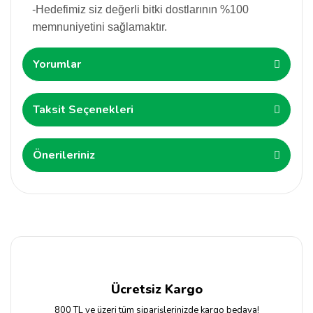
Sarmaşık Tohumu
-Hedefimiz siz değerli bitki dostlarının %100
memnuniyetini sağlamaktır.
Şebboy Çiçeği Tohumu
Yorumlar
Şeker Tabağı Çiçeği (Çayır
Papatyası) Tohumu
Taksit Seçenekleri
Selluka Tohumu
Önerileriniz
Unutma Beni Çiçeği Tohumu
Vapur Dumanı Çiçeği Tohumu
Yaprak Güzeli (Kolyos) Çiçeği
Tohumu
Ücretsiz Kargo
Yer Örtücüler
800 TL ve üzeri tüm siparişlerinizde kargo bedava!