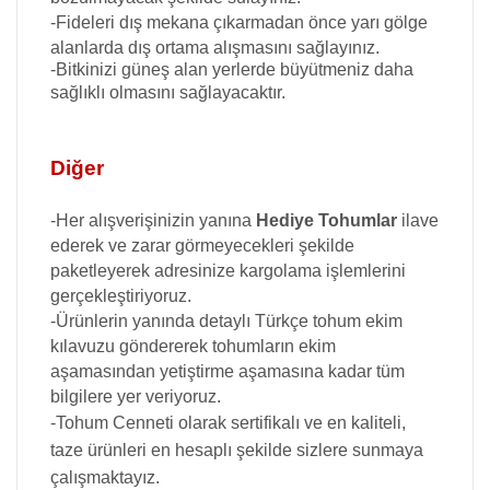
-Fideleri dış mekana çıkarmadan önce yarı gölge
Obrizya Çiçeği Tohumu
alanlarda dış ortama alışmasını sağlayınız.
-Bitkinizi güneş alan yerlerde büyütmeniz daha
sağlıklı olmasını sağlayacaktır.
Papatya Çiçeği Tohumu
Diğer
Passiflora (Çarkıfelek) Çiçeği
Tohumu
-Her alışverişinizin yanına
Hediye Tohumlar
ilave
ederek ve zarar görmeyecekleri şekilde
Petunya Çiçeği Tohumu
paketleyerek adresinize kargolama işlemlerini
gerçekleştiriyoruz.
Saray Patı Tohumu
-Ürünlerin yanında detaylı Türkçe tohum ekim
kılavuzu göndererek tohumların ekim
Sardunya Çiçeği Tohumu
aşamasından yetiştirme aşamasına kadar tüm
bilgilere yer veriyoruz.
-Tohum Cenneti
olarak sertifikalı ve en kaliteli,
Sarkan Çiçek Tohumu
taze ürünleri en hesaplı şekilde sizlere sunmaya
çalışmaktayız.