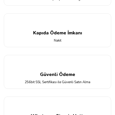
Yüksük(Yavşan) Otu Çiçeği
Tohumu
Zinya Çiçeği Tohumu
Kapıda Ödeme İmkanı
Nakit
Güvenli Ödeme
256bit SSL Sertifikası ile Güvenli Satın Alma