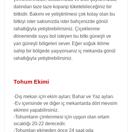
dalından taze taze koparıp tüketebileceğiniz bir
İpek Çiçeği Tohumu
Pırasa
bitkidir. Bakımı ve yetiştirilmesi çok kolay olan bu
bitkiyi ister saksınızda ister bahçenizde gönül
Kadife Çiçeği Tohumu
Roka
rahatlığıyla yetiştirebilirisiniz. Çiçeklenme
döneminde suyu bol isteyen bu bitki güneşli ve
yarı güneşli bölgeleri sever. Eğer soğuk iklime
Kağıt (Ölümsüz) Çiçeği Tohumu
Salatalık
sahip bir bölgede yaşıyorsanız iç mekanda gönül
rahatlığıyla yetiştirebilirsiniz.
Kaktüs Tohumu
Şalgam
Kantaron Tohumu
Semizotu
Tohum Ekimi
Karanfil Çiçeği Tohumu
Soğan
-Dış mekan için ekim ayları; Bahar ve Yaz ayları.
-Ev içerisinde ve diğer iç mekanlarda dört mevsim
ekimini yapabilirsiniz.
Kasımpatı Tohumu
Süs(Su) Kabağı Tohumu
-Tohumların çimlenmesi için uygun olan ortam
sıcaklığı 20-22 derecedir.
Kozmos Çiçeği Tohumu
Tere
-Tohumları ekmeden önce 24 saat oda