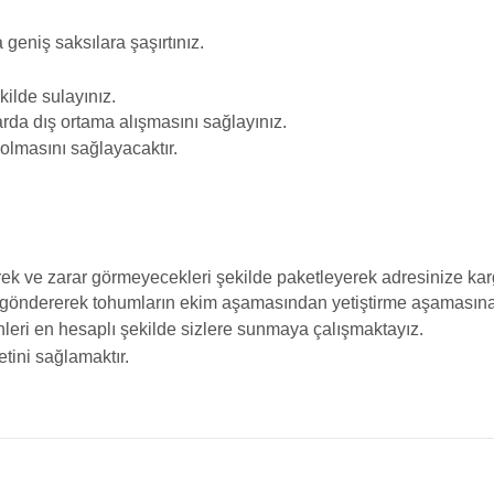
geniş saksılara şaşırtınız.
ilde sulayınız.
rda dış ortama alışmasını sağlayınız.
 olmasını sağlayacaktır.
ek ve zarar görmeyecekleri şekilde paketleyerek adresinize karg
 göndererek tohumların ekim aşamasından yetiştirme aşamasına k
ürünleri en hesaplı şekilde sizlere sunmaya çalışmaktayız.
tini sağlamaktır.
da yetersiz gördüğünüz noktaları öneri formunu kullanarak tarafımıza iletebilir
Bu ürüne ilk yorumu siz yapın!