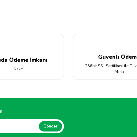
Yorum Yaz
Güvenli Ödem
ıda Ödeme İmkanı
256bit SSL Sertifikası ile Güv
Nakit
Alma
Gönder
n!
Gönder