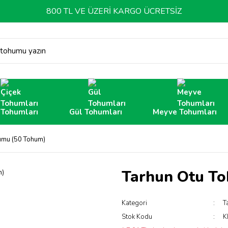
800 TL VE ÜZERİ KARGO ÜCRETSİZ
 tohumu yazın
 Tohumları
Gül Tohumları
Meyve Tohumları
umu (50 Tohum)
Tarhun Otu T
Kategori
T
Stok Kodu
K