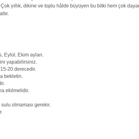
ir. Çok yıllık, dikine ve toplu hâlde büyüyen bu bitki hem çok da
tır.
, Eylül, Ekim ayları.
ni yapabilirsiniz.
 15-20 derecedir.
 bekletin.
ir.
a ekilmelidir.
k sulu olmaması gerekir.
r.