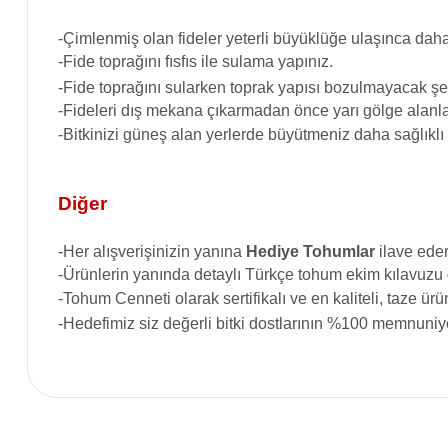
-Çimlenmiş olan fideler yeterli büyüklüğe ulaşınca daha 
-Fide toprağını fısfıs ile sulama yapınız.
-Fide toprağını sularken toprak yapısı bozulmayacak şek
-Fideleri dış mekana çıkarmadan önce yarı gölge alanla
-Bitkinizi güneş alan yerlerde büyütmeniz daha sağlıklı
Diğer
-Her alışverişinizin yanına
Hediye Tohumlar
ilave eder
-Ürünlerin yanında detaylı Türkçe tohum ekim kılavuzu
-Tohum Cenneti
olarak sertifikalı ve en kaliteli, taze 
-Hedefimiz siz değerli bitki dostlarının %100 memnuniye
Bu ürünün fiyat bilgisi, resim, ürün açıklamalarında ve diğer konular
Görüş ve önerileriniz için teşekkür ederiz.