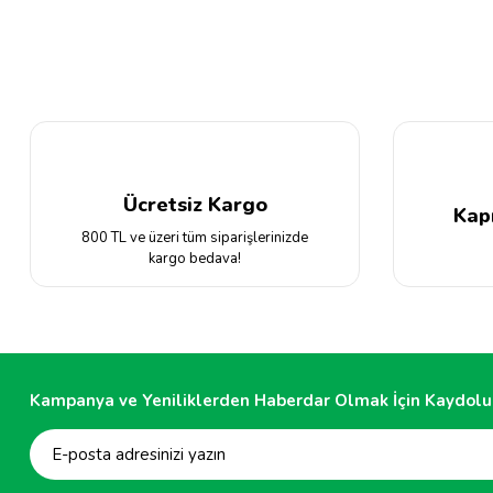
Ürün resmi kalitesiz, bozuk veya görüntülenemiyor.
Ürün açıklamasında eksik bilgiler bulunuyor.
Ürün bilgilerinde hatalar bulunuyor.
Ürün fiyatı diğer sitelerden daha pahalı.
Bu ürüne benzer farklı alternatifler olmalı.
Ücretsiz Kargo
Kap
800 TL ve üzeri tüm siparişlerinizde
kargo bedava!
Kampanya ve Yeniliklerden Haberdar Olmak İçin Kaydolu