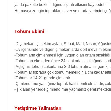
ya da pakette bekletildiğinde şifalı etkisini kaybedebil
Humusça zengin toprakları sever ve orada verimini çoğal
Tohum Ekimi
-Dış mekan için ekim ayları; Şubat, Mart, Nisan, Ağustos
-Ev içerisinde ve diğer iç mekanlarda dört mevsim ekimi
-Tohumların çimlenmesi için uygun olan ortam sıcaklığı
-Tohumları ekmeden önce 24 saat oda sıcaklığında suda
-Açtığınız tohum çukurlarına 2-3 tohum atmanız gereklid
-Tohumlar toprağa çok gömülmemelidir, 1 cm kadar altın
-Tohumlar 14-21 günde çimlenir.
-Çimlendirme yaptığınız toprak hafif nemli olmalıdır, ço
-Işık alan yerlerde çimlendirme yapmanız gerekmektedi
Yetiştirme Talimatları